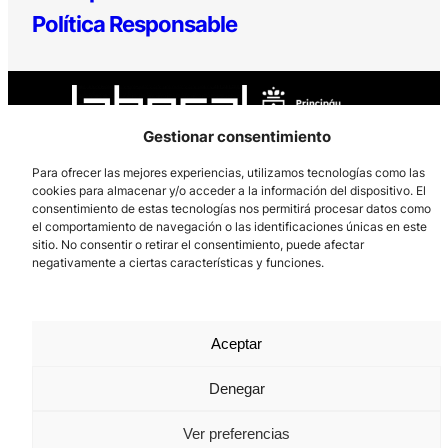
Política Responsable
Gestionar consentimiento
Para ofrecer las mejores experiencias, utilizamos tecnologías como las
cookies para almacenar y/o acceder a la información del dispositivo. El
Los Prados, 121 – 33203 Gijón
consentimiento de estas tecnologías nos permitirá procesar datos como
985 185 577 – info@laboralcentrodearte.org
el comportamiento de navegación o las identificaciones únicas en este
sitio. No consentir o retirar el consentimiento, puede afectar
Contacto
negativamente a ciertas características y funciones.
Canal Interno
Aviso Legal
Aceptar
Política de privacidad
Denegar
Política de Cookies
Ver preferencias