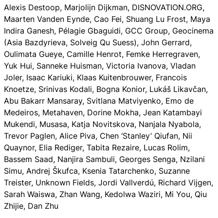
Alexis Destoop, Marjolijn Dijkman, DISNOVATION.ORG,
Maarten Vanden Eynde, Cao Fei, Shuang Lu Frost, Maya
Indira Ganesh, Pélagie Gbaguidi, GCC Group, Geocinema
(Asia Bazdyrieva, Solveig Qu Suess), John Gerrard,
Oulimata Gueye, Camille Henrot, Femke Herregraven,
Yuk Hui, Sanneke Huisman, Victoria Ivanova, Vladan
Joler, Isaac Kariuki, Klaas Kuitenbrouwer, Francois
Knoetze, Srinivas Kodali, Bogna Konior, Lukáš Likavčan,
Abu Bakarr Mansaray, Svitlana Matviyenko, Emo de
Medeiros, Metahaven, Dorine Mokha, Jean Katambayi
Mukendi, Musasa, Katja Novitskova, Nanjala Nyabola,
Trevor Paglen, Alice Piva, Chen ‘Stanley’ Qiufan, Nii
Quaynor, Elia Rediger, Tabita Rezaire, Lucas Rolim,
Bassem Saad, Nanjira Sambuli, Georges Senga, Nzilani
Simu, Andrej Škufca, Ksenia Tatarchenko, Suzanne
Treister, Unknown Fields, Jordi Vallverdú, Richard Vijgen,
Sarah Waiswa, Zhan Wang, Kedolwa Waziri, Mi You, Qiu
Zhijie, Dan Zhu