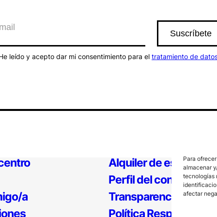
He leído y acepto dar mi consentimiento para el
tratamiento de dato
Para ofrecer
 centro
Alquiler de espacios
almacenar y/
tecnologías 
Perfil del contratante
identificaci
afectar nega
igo/a
Transparencia
iones
Política Responsable