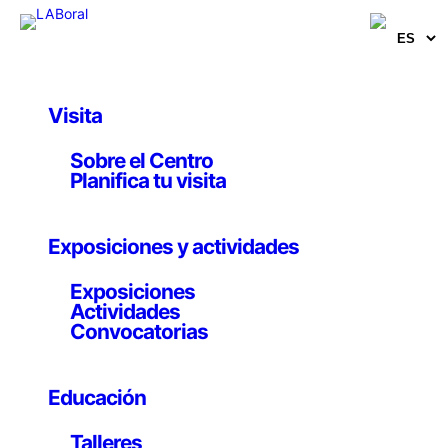
Saltar
al
contenido
Visita
Sobre el Centro
mecatrónica
Planifica tu visita
Exposiciones y actividades
Producciones fabLAB
Exposiciones
Actividades
Biomateriales y mecatrónica
Convocatorias
Experimentación con las propiedades físicas de
biomateriales y creación de sistema
mecatrónico para la artista Paula Nishijima
Educación
Talleres