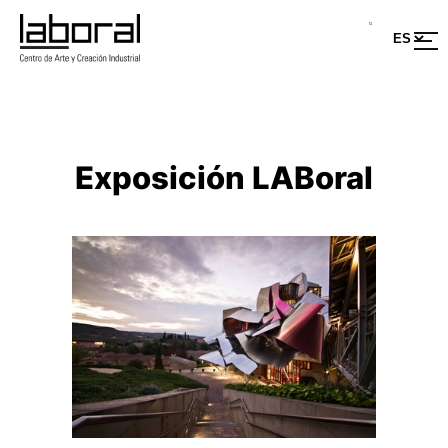
Saltar
al
contenido
Exposición LABoral