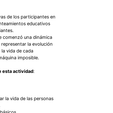
vas de los participantes en
anteamientos educativos
iantes.
de comenzó una dinámica
 representar la evolución
e la vida de cada
máquina imposible.
e esta actividad
:
r la vida de las personas
.
 básicos