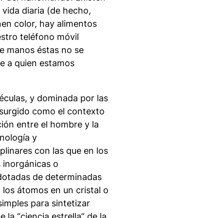
 vida diaria (de hecho,
en color, hay alimentos
stro teléfono móvil
e manos éstas no se
re a quien estamos
léculas, y dominada por las
surgido como el contexto
ión entre el hombre y la
nología
y
plinares con las que en los
 inorgánicas o
 dotadas de determinadas
los átomos en un cristal o
imples para sintetizar
la “ciencia estrella” de la