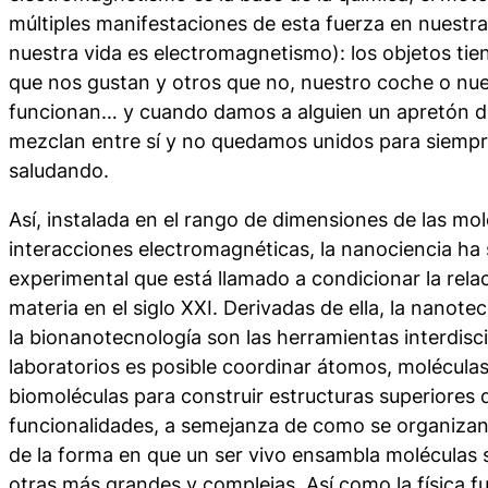
múltiples manifestaciones de esta fuerza en nuestra
nuestra vida
es
electromagnetismo): los objetos tien
que nos gustan y otros que no, nuestro coche o nue
funcionan… y cuando damos a alguien un apretón d
mezclan entre sí y no quedamos unidos para siemp
saludando.
Así, instalada en el rango de dimensiones de las mo
interacciones electromagnéticas, la
nanociencia
ha 
experimental que está llamado a condicionar la relac
materia en el siglo XXI. Derivadas de ella, la
nanotec
la
bionanotecnología
son las herramientas interdisci
laboratorios es posible coordinar átomos, moléculas
biomoléculas para construir estructuras superiores
funcionalidades, a semejanza de como se organizan 
de la forma en que un ser vivo ensambla moléculas s
otras más grandes y complejas. Así como la física fue 