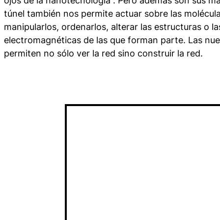
ojos de la nanotecnología”. Pero además son sus ma
túnel también nos permite actuar sobre las molécul
manipularlos, ordenarlos, alterar las estructuras o l
electromagnéticas de las que forman parte. Las nu
permiten no sólo
ver la red
sino
construir la red
.