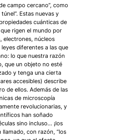
s de campo cercano”, como
 túnel”. Estas nuevas y
e propiedades
cuánticas
de
s que rigen el mundo por
, electrones, núcleos
eyes diferentes a las que
o: lo que nuestra razón
o, que un objeto no esté
izado y tenga una cierta
gares accesibles) describe
ro de ellos. Además de las
cnicas de microscopía
amente revolucionarias, y
entíficos han soñado
éculas sino incluso… ¡los
llamado, con razón, “los