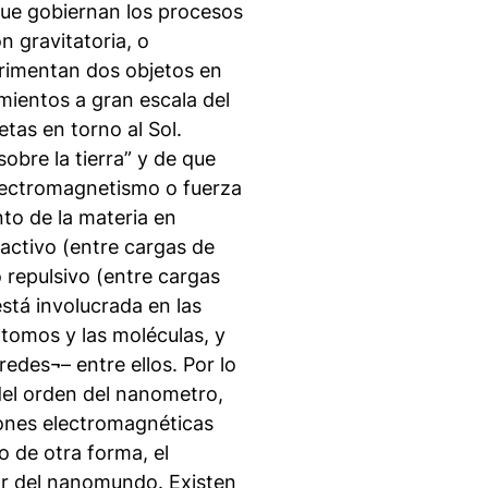
que gobiernan los procesos
n gravitatoria, o
erimentan dos objetos en
mientos a gran escala del
etas en torno al Sol.
bre la tierra” y de que
electromagnetismo o fuerza
to de la materia en
ractivo (entre cargas de
o repulsivo (entre cargas
stá involucrada en las
átomos y las moléculas, y
redes¬– entre ellos. Por lo
del orden del
nanometro
,
ciones electromagnéticas
o de otra forma, el
r del
nanomundo
. Existen