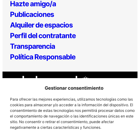
Hazte amigo/a
Publicaciones
Alquiler de espacios
Perfil del contratante
Transparencia
Política Responsable
Gestionar consentimiento
Para ofrecer las mejores experiencias, utilizamos tecnologías como las
cookies para almacenar y/o acceder a la información del dispositivo. El
consentimiento de estas tecnologías nos permitirá procesar datos como
Los Prados, 121 – 33203 Gijón
el comportamiento de navegación o las identificaciones únicas en este
985 185 577 – info@laboralcentrodearte.org
sitio. No consentir o retirar el consentimiento, puede afectar
negativamente a ciertas características y funciones.
Contacto