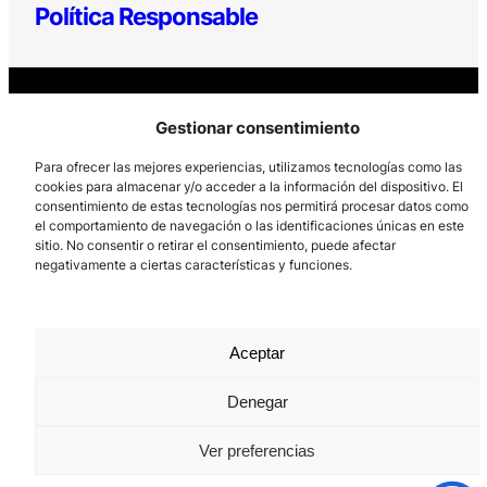
Política Responsable
Gestionar consentimiento
Los Prados, 121 – 33203 Gijón
Para ofrecer las mejores experiencias, utilizamos tecnologías como las
985 185 577 – info@laboralcentrodearte.org
cookies para almacenar y/o acceder a la información del dispositivo. El
consentimiento de estas tecnologías nos permitirá procesar datos como
Contacto
el comportamiento de navegación o las identificaciones únicas en este
sitio. No consentir o retirar el consentimiento, puede afectar
Canal Interno
negativamente a ciertas características y funciones.
Aviso Legal
Política de privacidad
Aceptar
Política de Cookies
Denegar
Ver preferencias