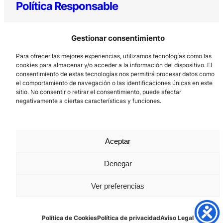
Política Responsable
Gestionar consentimiento
Para ofrecer las mejores experiencias, utilizamos tecnologías como las
cookies para almacenar y/o acceder a la información del dispositivo. El
consentimiento de estas tecnologías nos permitirá procesar datos como
el comportamiento de navegación o las identificaciones únicas en este
sitio. No consentir o retirar el consentimiento, puede afectar
Los Prados, 121 – 33203 Gijón
negativamente a ciertas características y funciones.
985 185 577 – info@laboralcentrodearte.org
Contacto
Aceptar
Canal Interno
Aviso Legal
Denegar
Política de privacidad
Ver preferencias
Política de Cookies
Política de Cookies
Política de privacidad
Aviso Legal