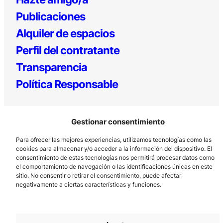
Publicaciones
Alquiler de espacios
Perfil del contratante
Transparencia
Política Responsable
Gestionar consentimiento
Para ofrecer las mejores experiencias, utilizamos tecnologías como las
cookies para almacenar y/o acceder a la información del dispositivo. El
consentimiento de estas tecnologías nos permitirá procesar datos como
el comportamiento de navegación o las identificaciones únicas en este
Los Prados, 121 – 33203 Gijón
sitio. No consentir o retirar el consentimiento, puede afectar
985 185 577 – info@laboralcentrodearte.org
negativamente a ciertas características y funciones.
Contacto
Canal Interno