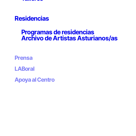
cámara que intentaba —tal vez ilusamente— realizar
algo aproximado a la idea de
vídeo ensayo
sobre su
trabajo), tienen entre ellos, algo que los une a pesar de
Residencias
la diversidad que se revela en su trabajo individual y los
Programas de residencias
procesos creativos que han realizado a lo largo de su
Archivo de Artistas Asturianos/as
carrera artística. Su contribución (o polemización)
sobre el lenguaje de las artes electrónicas: máquinas
resonantes, la cámara como herramienta de memoria,
Prensa
la ficción de la vida que se revela en la subjetividad del
encuadre, la transgresión de la forma sonora, la
LABoral
posibilidad que abre el código digital a partir del error,
Apoya al Centro
o la “gramática intervenida”. Intervención-
improvisación. Todos ellos son obsesivos practicantes
del medio; lo utilizan para poner en marcha miradas
críticas del entorno que articula su trabajo, mas su
discurso sobre el mismo es múltiple. Ellos mismos son
ejes decisivos para cuestionar el trabajo de un
historiador o un teórico de las “artes electrónicas”, son
los primeros en detectar las contradicciones que estas