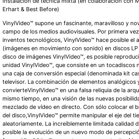
Instalación de técnica mixta (en colaboración con 
Erhart & Best Before)
VinylVideo™
supone un fascinante, maravilloso y no
campo de los medios audiovisuales. Por primera vez e
inventos tecnológicos,
VinylVideo™
hace posible el
(imágenes en movimiento con sonido) en discos LP a
disco de imágenes
VinylVideo™,
es posible reproduci
unidad
VinylVideo™
, que consiste en un tocadiscos 
una caja de conversión especial (denominada kit c
televisor. La combinación de elementos analógicos y
convierte
VinylVideo™
en una falsa reliquia de la arq
mismo tiempo, en una visión de las nuevas posibilid
mezclado de vídeo en directo. Con sólo colocar el 
del disco,
VinylVideo™
permite manipular el eje del t
aleatoriamente. La increíblemente limitada calidad
posible la evolución de un nuevo modo de percepció