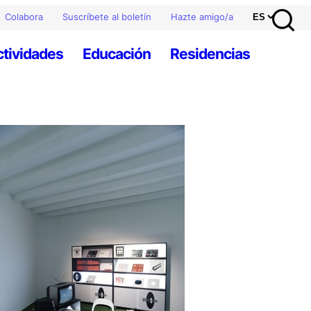
Colabora
Suscríbete al boletín
Hazte amigo/a
ctividades
Educación
Residencias