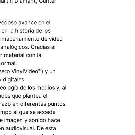
Martin Diamant, Günter
vedoso avance en el
n la historia de los
 almacenamiento de vídeo
nalógicos. Gracias al
r material con la
normal,
asero
VinylVideo™)
y un
 digitales
ueología de los medios y, al
ades que plantea el
brazo en diferentes puntos
iempo al que se accede
 de imagen y sonido hace
n audiovisual. De esta