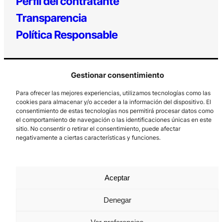
Perfil del contratante
Transparencia
Política Responsable
Gestionar consentimiento
Para ofrecer las mejores experiencias, utilizamos tecnologías como las
cookies para almacenar y/o acceder a la información del dispositivo. El
consentimiento de estas tecnologías nos permitirá procesar datos como
el comportamiento de navegación o las identificaciones únicas en este
Los Prados, 121 – 33203 Gijón
sitio. No consentir o retirar el consentimiento, puede afectar
985 185 577 – info@laboralcentrodearte.org
negativamente a ciertas características y funciones.
Contacto
Canal Interno
Aceptar
Aviso Legal
Denegar
Política de privacidad