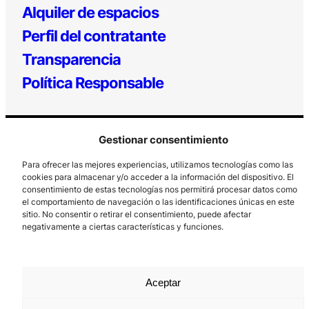
Alquiler de espacios
Perfil del contratante
Transparencia
Política Responsable
Gestionar consentimiento
Para ofrecer las mejores experiencias, utilizamos tecnologías como las
cookies para almacenar y/o acceder a la información del dispositivo. El
consentimiento de estas tecnologías nos permitirá procesar datos como
el comportamiento de navegación o las identificaciones únicas en este
Los Prados, 121 – 33203 Gijón
sitio. No consentir o retirar el consentimiento, puede afectar
985 185 577 – info@laboralcentrodearte.org
negativamente a ciertas características y funciones.
Contacto
Canal Interno
Aceptar
Aviso Legal