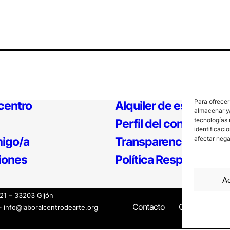
Para ofrecer
 centro
Alquiler de espacios
almacenar y/
tecnologías 
Perfil del contratante
identificaci
igo/a
Transparencia
afectar nega
iones
Política Responsable
Ac
121 – 33203 Gijón
Contacto
Canal Interno
– info@laboralcentrodearte.org