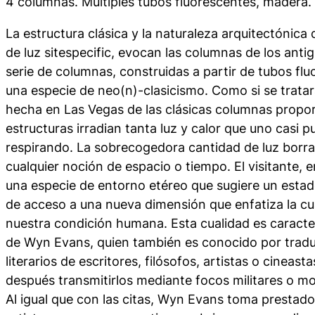
4 columnas. Múltiples tubos fluorescentes, madera.
La estructura clásica y la naturaleza arquitectónica
de luz sitespecific, evocan las columnas de los anti
serie de columnas, construidas a partir de tubos fl
una especie de neo(n)-clasicismo. Como si se trata
hecha en Las Vegas de las clásicas columnas propo
estructuras irradian tanta luz y calor que uno casi 
respirando. La sobrecogedora cantidad de luz borra
cualquier noción de espacio o tiempo. El visitante, 
una especie de entorno etéreo que sugiere un esta
de acceso a una nueva dimensión que enfatiza la cu
nuestra condición humana. Esta cualidad es caracte
de Wyn Evans, quien también es conocido por tradu
literarios de escritores, filósofos, artistas o cineas
después transmitirlos mediante focos militares o 
Al igual que con las citas, Wyn Evans toma prestad