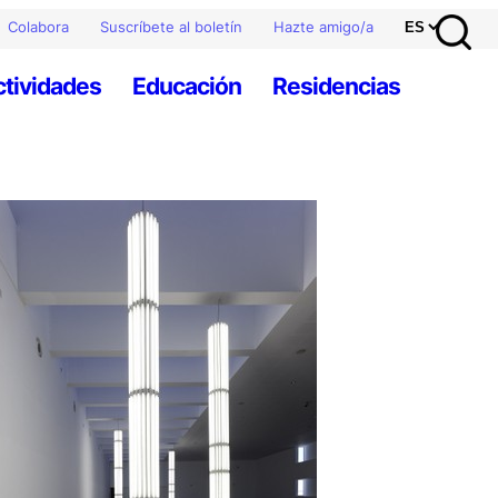
Colabora
Suscríbete al boletín
Hazte amigo/a
ctividades
Educación
Residencias