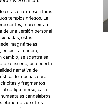
 540 x Ø 30 cm c/u.
 de estas cuatro esculturas
guos templos griegos. La
uorescentes, representan
ra de una versión personal
rcionadas, estas
puede imaginárselas
, en cierta manera,
en cambio, se adentra en
do de ensueño, una puerta
alidad narrativa de
rística de muchas obras
cir citas y fragmentos
tas al código morse, para
monumentales candelabros.
os elementos de otros