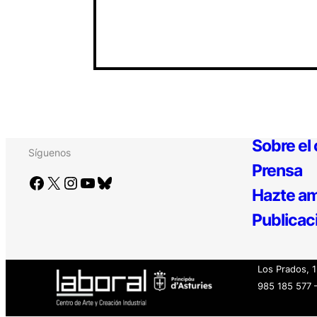
Sobre el
Síguenos
Prensa
Facebook
X
Instagram
YouTube
Bluesky
Hazte am
Publicac
Los Prados, 
985 185 577 