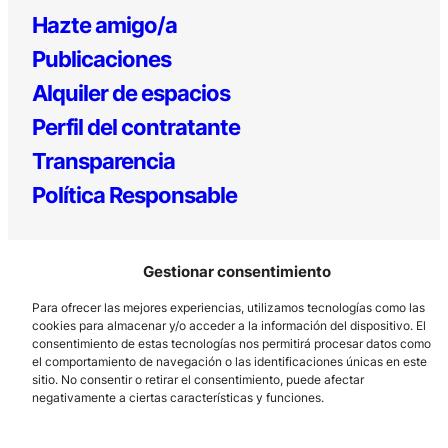
Hazte amigo/a
Publicaciones
Alquiler de espacios
Perfil del contratante
Transparencia
Política Responsable
Gestionar consentimiento
Para ofrecer las mejores experiencias, utilizamos tecnologías como las
cookies para almacenar y/o acceder a la información del dispositivo. El
consentimiento de estas tecnologías nos permitirá procesar datos como
el comportamiento de navegación o las identificaciones únicas en este
Los Prados, 121 – 33203 Gijón
sitio. No consentir o retirar el consentimiento, puede afectar
985 185 577 – info@laboralcentrodearte.org
negativamente a ciertas características y funciones.
Contacto