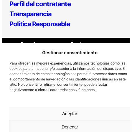
Perfil del contratante
Transparencia
Política Responsable
Gestionar consentimiento
Para ofrecer las mejores experiencias, utilizamos tecnologías como las
cookies para almacenar y/o acceder a la información del dispositivo. El
consentimiento de estas tecnologías nos permitirá procesar datos como
Los Prados, 121 – 33203 Gijón
el comportamiento de navegación o las identificaciones únicas en este
985 185 577 – info@laboralcentrodearte.org
sitio. No consentir o retirar el consentimiento, puede afectar
negativamente a ciertas características y funciones.
Contacto
Canal Interno
Aceptar
Aviso Legal
Política de privacidad
Denegar