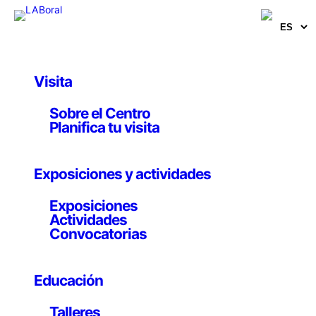
Visita
Obras y Proyectos
Sobre el Centro
Topologías del
Planifica tu visita
carbono
Exposiciones y actividades
Atmospheric Research Collective
Exposiciones
Actividades
12 octubre 2022
Convocatorias
Educación
Sinterización láser para impresión 3D, vídeo 47.958 x
50 x 47.458 cm, vol. 49653.432 cm3
Talleres