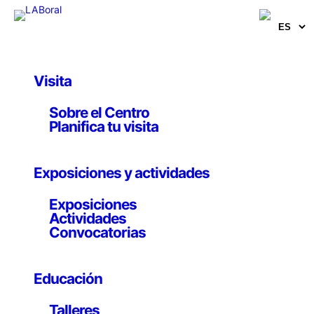
Visita
Obras y Proyectos
Sobre el Centro
The Virtual Watchers
Planifica tu visita
Joana Moll
Exposiciones y actividades
17 abril 2016
Exposiciones
Actividades
Convocatorias
Website
Educación
The Virtual Watchers es un proyecto de investigación
en curso, que se sitúa en la intersección del arte, la
Talleres