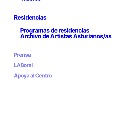
investigación y la tecnología. La obra cuestiona las
dinámicas del crowdsourcing, la seguridad nacional y el
control de fronteras a través de las redes sociales,
Residencias
centrándose en los intercambios generados en un
grupo de Facebook formado por voluntarios
Programas de residencias
estadounidenses dispuestos a monitorizar la frontera
Archivo de Artistas Asturianos/as
entre Estados Unidos y México usando una plataforma
online que muestra proyecciones en vivo y tiempo real
Prensa
de cámaras de videovigilancia. El objetivo declarado de
la operación era involucrar a ciudadanos en la
LABoral
reducción de los delitos fronterizos y bloquear,
Apoya al Centro
mediante crowdsourcing, el acceso de inmigrantes
ilegales al país.
La iniciativa, una colaboración público-privada, se
lanzó en 2008, y consiste en una plataforma online y
una red de 200 cámaras y sensores colocados en
puntos estratégicos de la frontera entre EE.UU. y
México. La plataforma online proporcionaba libre
acceso a las emisiones 24/7 de las cámaras,