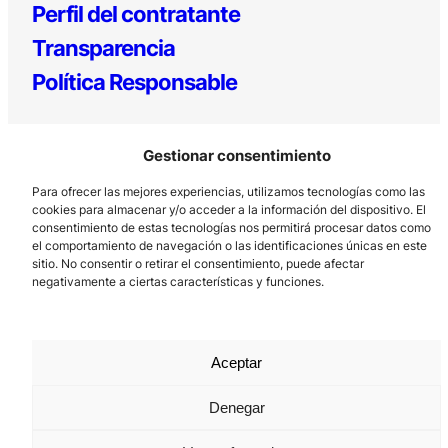
Perfil del contratante
Transparencia
Política Responsable
Gestionar consentimiento
Para ofrecer las mejores experiencias, utilizamos tecnologías como las
cookies para almacenar y/o acceder a la información del dispositivo. El
consentimiento de estas tecnologías nos permitirá procesar datos como
el comportamiento de navegación o las identificaciones únicas en este
Los Prados, 121 – 33203 Gijón
sitio. No consentir o retirar el consentimiento, puede afectar
negativamente a ciertas características y funciones.
985 185 577 – info@laboralcentrodearte.org
Contacto
Canal Interno
Aceptar
Aviso Legal
Denegar
Política de privacidad