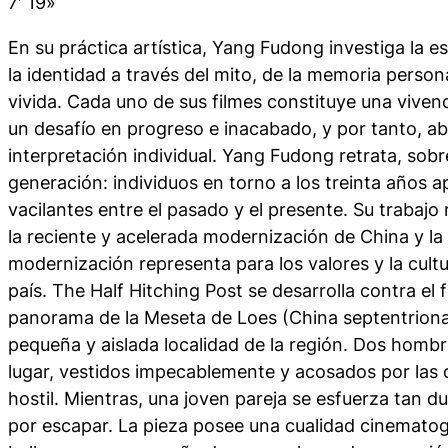
7′ 19»
En su práctica artística, Yang Fudong investiga la e
la identidad a través del mito, de la memoria persona
vivida. Cada uno de sus filmes constituye una vivenc
un desafío en progreso e inacabado, y por tanto, ab
interpretación individual. Yang Fudong retrata, sobr
generación: individuos en torno a los treinta años
vacilantes entre el pasado y el presente. Su trabajo
la reciente y acelerada modernización de China y l
modernización representa para los valores y la cultu
país.
The Half Hitching Post
se desarrolla contra el 
panorama de la Meseta de Loes (China septentrional
pequeña y aislada localidad de la región. Dos homb
lugar, vestidos impecablemente y acosados por las di
hostil. Mientras, una joven pareja se esfuerza tan 
por escapar. La pieza posee una cualidad cinemato