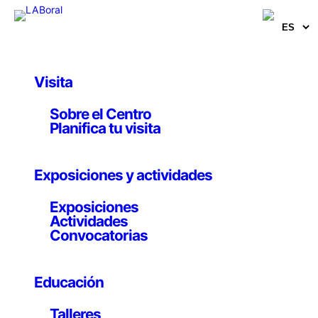
Visita
Obras y Proyectos
Sobre el Centro
The Conversation
Planifica tu visita
Ralf Baecker
Exposiciones y actividades
9 noviembre 2009
Exposiciones
Actividades
Convocatorias
Obra
Educación
99 solenoides, componentes electrónicos fabricados a
medida (microcontroladores/ impulsores), cuerdas,
Talleres