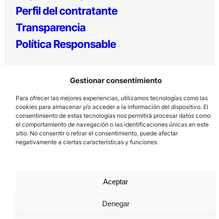
Perfil del contratante
Transparencia
Política Responsable
Gestionar consentimiento
Para ofrecer las mejores experiencias, utilizamos tecnologías como las
cookies para almacenar y/o acceder a la información del dispositivo. El
consentimiento de estas tecnologías nos permitirá procesar datos como
el comportamiento de navegación o las identificaciones únicas en este
Los Prados, 121 – 33203 Gijón
sitio. No consentir o retirar el consentimiento, puede afectar
985 185 577 – info@laboralcentrodearte.org
negativamente a ciertas características y funciones.
Contacto
Canal Interno
Aceptar
Aviso Legal
Denegar
Política de privacidad