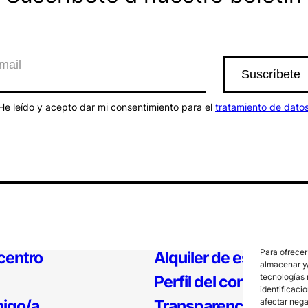
He leído y acepto dar mi consentimiento para el
tratamiento de dato
Para ofrecer
 centro
Alquiler de espacios
almacenar y/
tecnologías 
Perfil del contratante
identificaci
igo/a
Transparencia
afectar nega