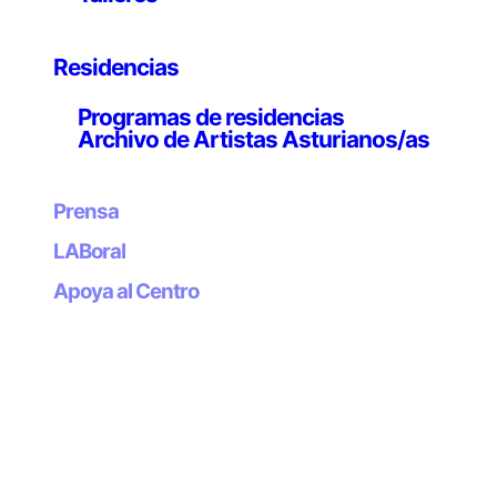
de cálculo y engranajes de relojes en movimiento sobre
paisajes urbanos nocturnos. Son imágenes que aparte
de evocar una seductora nostalgia, se muestran como
Residencias
metáforas del espacio interno más personal de
Sawa
,
como puede ser el propio acto de dormir o de recordar.
Programas de residencias
Al artista no le interesa el paisaje o lo cotidiano como
Archivo de Artistas Asturianos/as
tal, sino como trasunto de su propia memoria.
Prensa
LABoral
Apoya al Centro