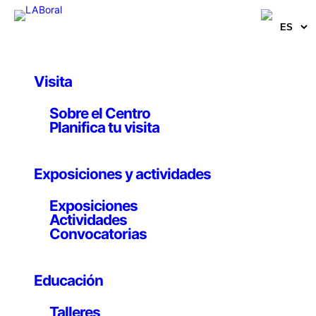
Visita
Obras y Proyectos
Sobre el Centro
Sleeping Machine I
Planifica tu visita
Hiraki Sawa
Exposiciones y actividades
4 marzo 2009
Exposiciones
Actividades
Convocatorias
Hiraki Sawa (Japón, 1977). Vídeo monocanal. Edición
2/8. 7’07’’
Educación
En
Sleeping Machine I
y
II
aparecen máquinas antiguas
Talleres