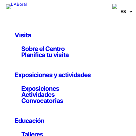
Visita
Obras y Proyectos
Sobre el Centro
Sin título (450 Porz)
Planifica tu visita
Frank Breuer
Exposiciones y actividades
22 febrero 1995
Exposiciones
Actividades
Convocatorias
C-print diasec. Ed. 4/15 40 x 30 x 1,8 cm
Educación
Talleres