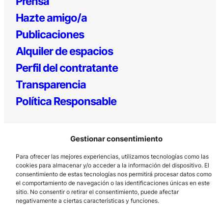
Prensa
Hazte amigo/a
Publicaciones
Alquiler de espacios
Perfil del contratante
Transparencia
Política Responsable
Gestionar consentimiento
Para ofrecer las mejores experiencias, utilizamos tecnologías como las
cookies para almacenar y/o acceder a la información del dispositivo. El
consentimiento de estas tecnologías nos permitirá procesar datos como
el comportamiento de navegación o las identificaciones únicas en este
Los Prados, 121 – 33203 Gijón
sitio. No consentir o retirar el consentimiento, puede afectar
985 185 577 – info@laboralcentrodearte.org
negativamente a ciertas características y funciones.
Contacto