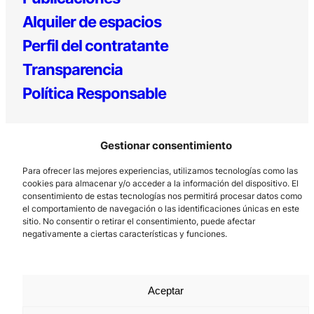
Alquiler de espacios
Perfil del contratante
Transparencia
Política Responsable
Gestionar consentimiento
Para ofrecer las mejores experiencias, utilizamos tecnologías como las
cookies para almacenar y/o acceder a la información del dispositivo. El
consentimiento de estas tecnologías nos permitirá procesar datos como
el comportamiento de navegación o las identificaciones únicas en este
Los Prados, 121 – 33203 Gijón
sitio. No consentir o retirar el consentimiento, puede afectar
985 185 577 – info@laboralcentrodearte.org
negativamente a ciertas características y funciones.
Contacto
Canal Interno
Aceptar
Aviso Legal