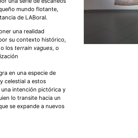
or una serie de escaneos
equeño mundo flotante,
stancia de LABoral.
poner una realidad
por su contexto histórico,
 o los
terrain vagues
, o
lización
agra en una especie de
 celestial a estos
 una intención pictórica y
ien lo transite hacia un
a que se expande a nuevos