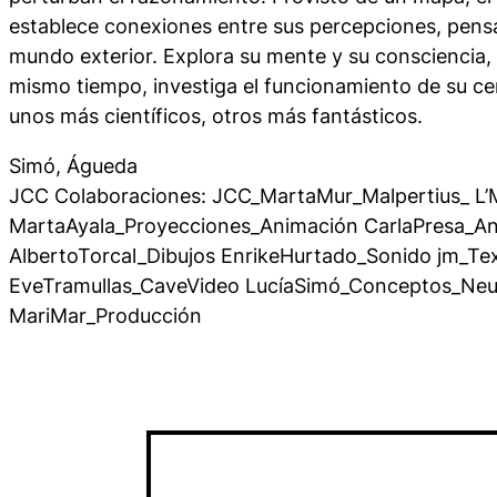
establece conexiones entre sus percepciones, pens
mundo exterior. Explora su mente y su consciencia, 
mismo tiempo, investiga el funcionamiento de su cer
unos más científicos, otros más fantásticos.
Simó, Águeda
JCC Colaboraciones: JCC_MartaMur_Malpertius_ L
MartaAyala_Proyecciones_Animación CarlaPresa_A
AlbertoTorcal_Dibujos EnrikeHurtado_Sonido jm_Tex
EveTramullas_CaveVideo LucíaSimó_Conceptos_Neur
MariMar_Producción