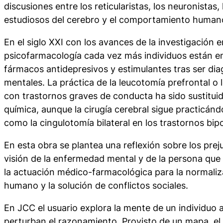
discusiones entre los reticularistas, los neuronistas,
estudiosos del cerebro y el comportamiento human
En el siglo XXI con los avances de la investigación e
psicofarmacología cada vez más individuos están e
fármacos antidepresivos y estimulantes tras ser di
mentales. La práctica de la leucotomía prefrontal 
con trastornos graves de conducta ha sido sustituid
química, aunque la cirugía cerebral sigue practicán
como la cingulotomía bilateral en los trastornos bip
En esta obra se plantea una reflexión sobre los prej
visión de la enfermedad mental y de la persona que
la actuación médico-farmacológica para la normali
humano y la solución de conflictos sociales.
En
JCC
el usuario explora la mente de un individuo 
perturban el razonamiento. Provisto de un mapa, el 