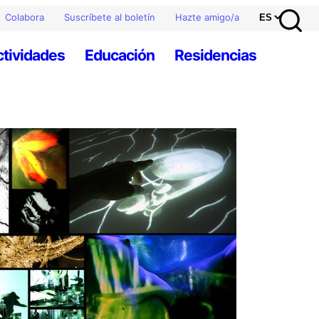
Colabora
Suscríbete al boletín
Hazte amigo/a
ctividades
Educación
Residencias