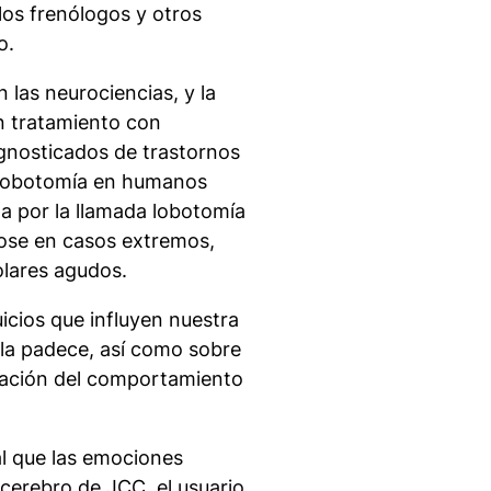
 los frenólogos y otros
o.
n las neurociencias, y la
n tratamiento con
agnosticados de trastornos
o lobotomía en humanos
a por la llamada lobotomía
dose en casos extremos,
olares agudos.
uicios que influyen nuestra
 la padece, así como sobre
zación del comportamiento
al que las emociones
cerebro de JCC, el usuario