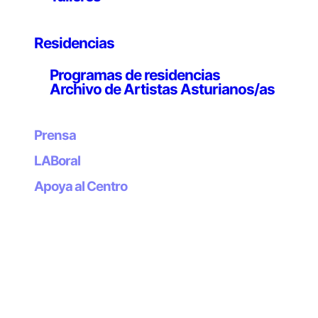
La obra es una parodia de los excesos de la
automatización y la hiperproducción en la era del
Residencias
Capitaloceno, una visión crítica del sistema económico
global que sostiene que el capitalismo es la fuerza
Programas de residencias
principal detrás de la crisis ambiental contemporánea.
Archivo de Artistas Asturianos/as
Este tríptico representa la producción de automóviles,
desde la fabricación hasta la conducción autónoma.
Prensa
Las máquinas llevan a cabo su actividad de forma
LABoral
indefinida, como fantasmas futuristas en libre entropía.
Apoya al Centro
Este espacio nos invita a reflexionar sobre nuestra
relación con la producción, el consumo, la destrucción
y el deseo.
La experiencia se apoya en una composición musical
algorítmica infinita, que enfatiza la idea de un ciclo
perpetuo y automatizado sin principio ni fin.
Banda sonora original: Le Motel