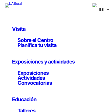
Visita
Obras y Proyectos
Sobre el Centro
Perpétuité IV
Planifica tu visita
Félix Luque Sánchez
Exposiciones y actividades
2025
Exposiciones
Actividades
Convocatorias
Instalación de audiovisual: transmisión de vídeo,
software, composición musical algorítmica
Educación
–
Talleres