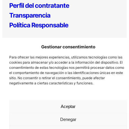
Perfil del contratante
Transparencia
Política Responsable
Gestionar consentimiento
Para ofrecer las mejores experiencias, utilizamos tecnologías como las
cookies para almacenar y/o acceder a la información del dispositivo. El
consentimiento de estas tecnologías nos permitirá procesar datos como
el comportamiento de navegación o las identificaciones únicas en este
Los Prados, 121 – 33203 Gijón
sitio. No consentir o retirar el consentimiento, puede afectar
985 185 577 – info@laboralcentrodearte.org
negativamente a ciertas características y funciones.
Contacto
Canal Interno
Aceptar
Aviso Legal
Denegar
Política de privacidad