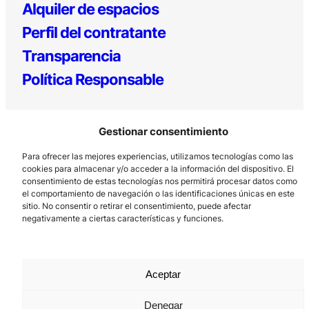
Alquiler de espacios
Perfil del contratante
Transparencia
Política Responsable
Gestionar consentimiento
Para ofrecer las mejores experiencias, utilizamos tecnologías como las
cookies para almacenar y/o acceder a la información del dispositivo. El
consentimiento de estas tecnologías nos permitirá procesar datos como
el comportamiento de navegación o las identificaciones únicas en este
Los Prados, 121 – 33203 Gijón
sitio. No consentir o retirar el consentimiento, puede afectar
985 185 577 – info@laboralcentrodearte.org
negativamente a ciertas características y funciones.
Contacto
Canal Interno
Aceptar
Aviso Legal
Denegar