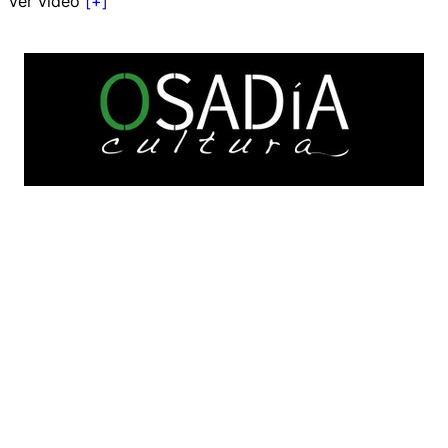
Ver vídeo
[+]