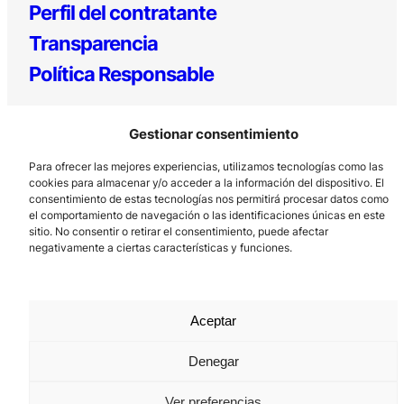
Perfil del contratante
Transparencia
Política Responsable
Gestionar consentimiento
Para ofrecer las mejores experiencias, utilizamos tecnologías como las
cookies para almacenar y/o acceder a la información del dispositivo. El
consentimiento de estas tecnologías nos permitirá procesar datos como
el comportamiento de navegación o las identificaciones únicas en este
sitio. No consentir o retirar el consentimiento, puede afectar
Los Prados, 121 – 33203 Gijón
negativamente a ciertas características y funciones.
985 185 577 – info@laboralcentrodearte.org
Contacto
Aceptar
Canal Interno
Aviso Legal
Denegar
Política de privacidad
Ver preferencias