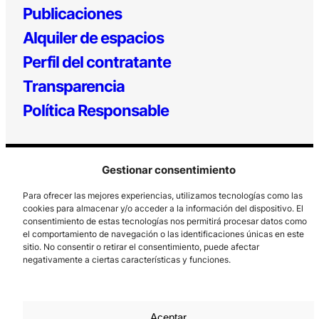
Publicaciones
Alquiler de espacios
Perfil del contratante
Transparencia
Política Responsable
Gestionar consentimiento
Para ofrecer las mejores experiencias, utilizamos tecnologías como las
cookies para almacenar y/o acceder a la información del dispositivo. El
consentimiento de estas tecnologías nos permitirá procesar datos como
el comportamiento de navegación o las identificaciones únicas en este
Los Prados, 121 – 33203 Gijón
sitio. No consentir o retirar el consentimiento, puede afectar
985 185 577 – info@laboralcentrodearte.org
negativamente a ciertas características y funciones.
Contacto
Canal Interno
Aceptar