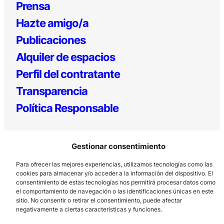
Prensa
Hazte amigo/a
Publicaciones
Alquiler de espacios
Perfil del contratante
Transparencia
Política Responsable
Gestionar consentimiento
Para ofrecer las mejores experiencias, utilizamos tecnologías como las
cookies para almacenar y/o acceder a la información del dispositivo. El
consentimiento de estas tecnologías nos permitirá procesar datos como
el comportamiento de navegación o las identificaciones únicas en este
Los Prados, 121 – 33203 Gijón
sitio. No consentir o retirar el consentimiento, puede afectar
985 185 577 – info@laboralcentrodearte.org
negativamente a ciertas características y funciones.