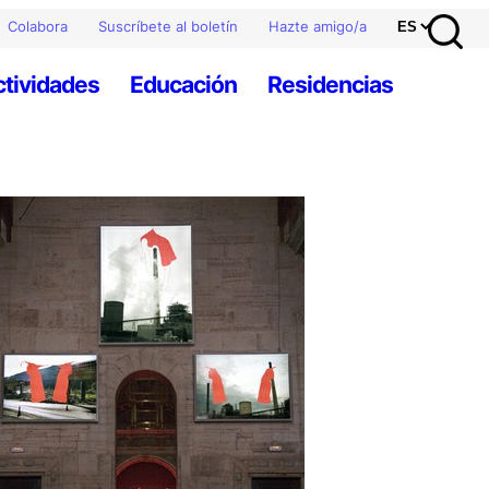
Colabora
Suscríbete al boletín
Hazte amigo/a
ctividades
Educación
Residencias