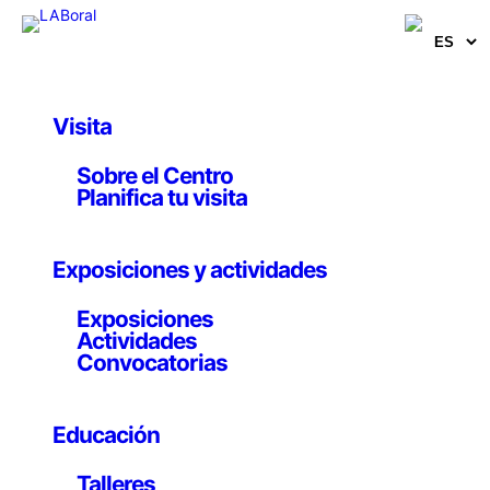
Visita
Obras y Proyectos
Sobre el Centro
NoTours
Planifica tu visita
Escoitar.org y Enrique Tomás
Exposiciones y actividades
7 mayo 2009
Exposiciones
Actividades
Convocatorias
Audio-guía
Educación
Audioguías de auralidad aumentada en formato PDA
Producción: LABoral Colaboración: Fundación
Talleres