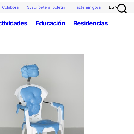
Colabora
Suscríbete al boletín
Hazte amigo/a
ctividades
Educación
Residencias