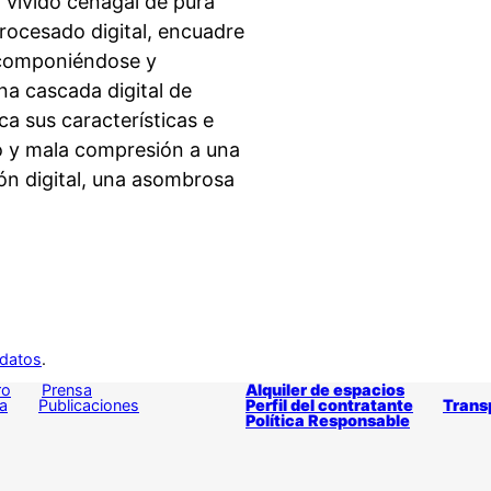
y vívido cenagal de pura
rocesado digital, encuadre
escomponiéndose y
na cascada digital de
ca sus características e
o y mala compresión a una
sión digital, una asombrosa
 datos
.
ro
Prensa
Alquiler de espacios
a
Publicaciones
Perfil del contratante
Trans
Política Responsable