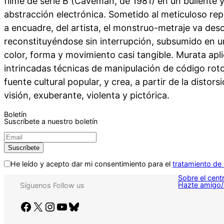
filme de serie B (Caveman, de 1981) en un bullente 
abstracción electrónica. Sometido al meticuloso rep
a encuadre, del artista, el monstruo-metraje va d
reconstituyéndose sin interrupción, subsumido en u
color, forma y movimiento casi tangible. Murata apli
intrincadas técnicas de manipulación de código rot
fuente cultural popular, y crea, a partir de la distor
visión, exuberante, violenta y pictórica.
Boletín
Suscríbete a nuestro boletín
He leído y acepto dar mi consentimiento para el
tratamiento de
Sobre el cent
Hazte amigo/
Síguenos
Follow us
Facebook
X
Instagram
YouTube
Bluesky