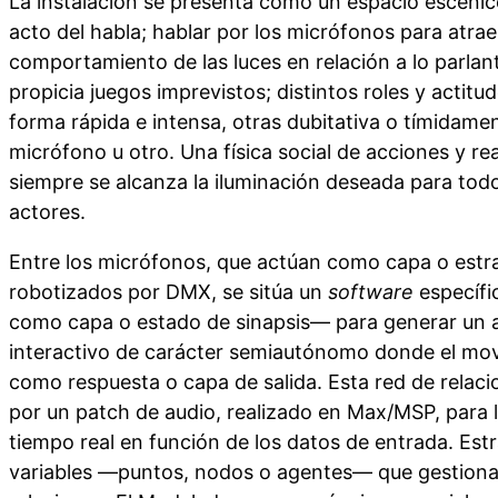
La instalación se presenta como un espacio escénico
acto del habla; hablar por los micrófonos para atraer 
comportamiento de las luces en relación a lo parlant
propicia juegos imprevistos; distintos roles y actitud
forma rápida e intensa, otras dubitativa o tímidamen
micrófono u otro. Una física social de acciones y re
siempre se alcanza la iluminación deseada para tod
actores.
Entre los micrófonos, que actúan como capa o estrat
robotizados por DMX, se sitúa un
software
específi
como capa o estado de sinapsis— para generar un 
interactivo de carácter semiautónomo donde el movi
como respuesta o capa de salida. Esta red de relaci
por un patch de audio, realizado en Max/MSP, para 
tiempo real en función de los datos de entrada. Estra
variables —puntos, nodos o agentes— que gestionan