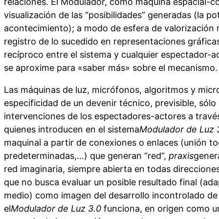
relaciones. El Modulador, como máquina espacial-com
visualización de las “posibilidades” generadas (la po
acontecimiento); a modo de esfera de valorización re
registro de lo sucedido en representaciones gráfi
recíproco entre el sistema y cualquier espectador-a
se aproxime para «saber más» sobre el mecanismo.
Las máquinas de luz, micrófonos, algoritmos y mic
especificidad de un devenir técnico, previsible, sólo
intervenciones de los espectadores-actores a travé
quienes introducen en el sistema
Modulador de Luz 3
maquinal a partir de conexiones o enlaces (unión to
predeterminadas,…) que generan “red”,
praxis
gener
red imaginaria, siempre abierta en todas direccione
que no busca evaluar un posible resultado final (ada
medio) como imagen del desarrollo incontrolado de 
el
Modulador de Luz 3.0
funciona, en origen como un