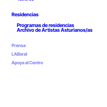
Mineras asturianas. Las imágenes pertenecen al rodaje
del largometraje documental
ReMine, el último
movimiento obrero
(diciembre, 2013) y fueron
Residencias
obtenidas con intención de reflejar la belleza del
paisaje minero y la paradójica convivencia de su
Programas de residencias
abundante patrimonio industrial con una naturaleza
Archivo de Artistas Asturianos/as
voraz que está recuperando lentamente lo que un día el
hombre le arrebató. Una metáfora que martillea con el
Prensa
estrépito del turullu que irrumpía en los valles mineros
para anunciar el cambio de turno o un fatal accidente.
LABoral
Las imágenes fueron filmadas durante el verano y el
Apoya al Centro
otoño de 2012 en Langreo, Mieres, Lena, Aller, Degaña,
Narcea, Riosa, Laviana y Turón.