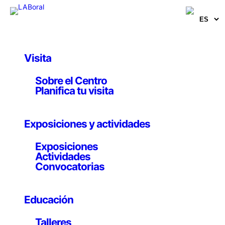
Visita
Obras y Proyectos
Sobre el Centro
Mirando al paisaje
Planifica tu visita
Marcos M. Merino
Exposiciones y actividades
1 octubre 2013
Exposiciones
Actividades
Convocatorias
Vídeo, 3’36»
Educación
Proyección de tres secuencias sobre la convivencia del
paisaje urbano, natural e industrial en las Cuencas
Talleres