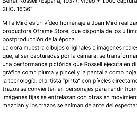
Benet Rossell (España, 1937). Vídeo + 1.000 captura
2HC. 16’36’’
Mil a Miró
es un vídeo homenaje a Joan Miró realiza
productora Oframe Store, que disponía de los últim
postproducción de la época.
La obra muestra dibujos originales e imágenes reale
que, al ser capturadas por la cámara, se transforma
una
performance
pictórica que Rossell ejecuta en dir
gráfica como pluma y pincel y la pantalla como hoja
la tecnología, el artista “pinta” con píxeles directam
trazos se convierten en personajes para rendir hom
imágenes fijas se entrelazan con otras en movimient
mezclan y los trazos se animan delante del especta