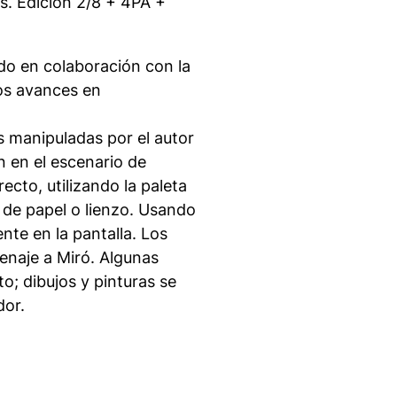
s. Edición 2/8 + 4PA +
do en colaboración con la
os avances en
s manipuladas por el autor
n en el escenario de
ecto, utilizando la paleta
 de papel o lienzo. Usando
ente en la pantalla. Los
enaje a Miró. Algunas
o; dibujos y pinturas se
dor.