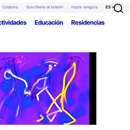
Colabora
Suscríbete al boletín
Hazte amigo/a
ctividades
Educación
Residencias