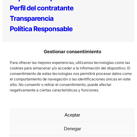
Perfil del contratante
Transparencia
Política Responsable
Gestionar consentimiento
Para ofrecer las mejores experiencias, utilizamos tecnologías como las
cookies para almacenar y/o acceder a la información del dispositivo. El
consentimiento de estas tecnologías nos permitirá procesar datos como
el comportamiento de navegación o las identificaciones únicas en este
Los Prados, 121 – 33203 Gijón
sitio. No consentir o retirar el consentimiento, puede afectar
985 185 577 – info@laboralcentrodearte.org
negativamente a ciertas características y funciones.
Contacto
Canal Interno
Aceptar
Aviso Legal
Denegar
Política de privacidad