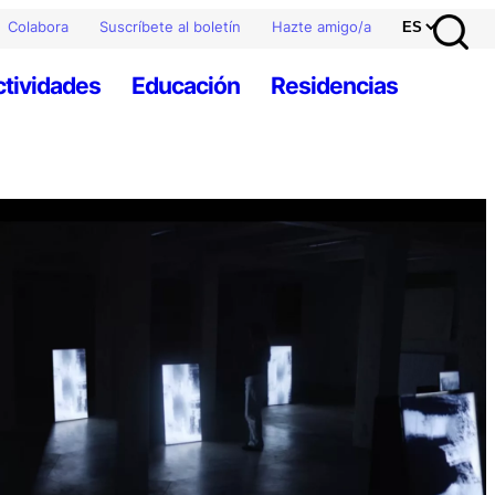
Colabora
Suscríbete al boletín
Hazte amigo/a
ctividades
Educación
Residencias