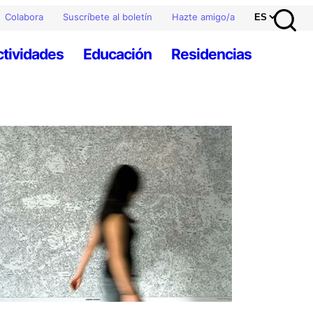
Colabora
Suscríbete al boletín
Hazte amigo/a
ctividades
Educación
Residencias