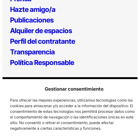
Hazte amigo/a
Publicaciones
Alquiler de espacios
Perfil del contratante
Transparencia
Política Responsable
Gestionar consentimiento
Para ofrecer las mejores experiencias, utilizamos tecnologías como las
cookies para almacenar y/o acceder a la información del dispositivo. El
consentimiento de estas tecnologías nos permitirá procesar datos como
el comportamiento de navegación o las identificaciones únicas en este
Los Prados, 121 – 33203 Gijón
sitio. No consentir o retirar el consentimiento, puede afectar
985 185 577 – info@laboralcentrodearte.org
negativamente a ciertas características y funciones.
Contacto