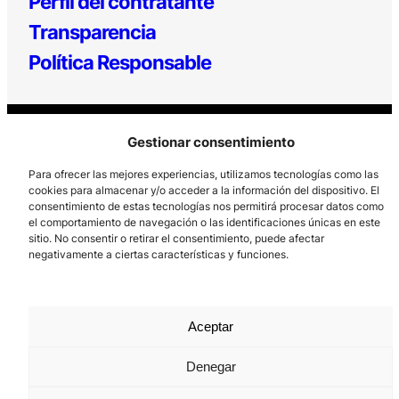
Perfil del contratante
Transparencia
Política Responsable
Gestionar consentimiento
Para ofrecer las mejores experiencias, utilizamos tecnologías como las
cookies para almacenar y/o acceder a la información del dispositivo. El
consentimiento de estas tecnologías nos permitirá procesar datos como
Los Prados, 121 – 33203 Gijón
el comportamiento de navegación o las identificaciones únicas en este
sitio. No consentir o retirar el consentimiento, puede afectar
985 185 577 – info@laboralcentrodearte.org
negativamente a ciertas características y funciones.
Contacto
Canal Interno
Aceptar
Aviso Legal
Denegar
Política de privacidad