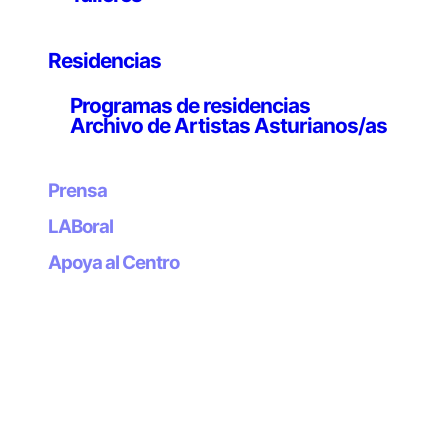
cualidades olfativas que pasan a menudo
desapercibidas por el espectador.
Las imágenes de un espacio arquitectónico muchas
Residencias
veces reflejan una visión geométrica próxima a los
Programas de residencias
planos y a su concepción ‘ideal’. Sin embargo, el
Archivo de Artistas Asturianos/as
espacio se haya también compuesto por toda una serie
de elementos que no están presentes en su
concepción ideal, perceptibles desde un plano
Prensa
subconsciente y no visible. Entre estos, se encuentran
LABoral
las presencias que transitaron en él durante algún
instante; momentos que se acumularon unos encima de
Apoya al Centro
otros a través de diferentes estratos temporales
dejando un poso en ellos. Por este motivo, el espacio
se ve desbordado, y repleto de elementos extraños que
evocan cualidades, como el olor o la ausencia.
La
Esencia de la Piedra
es una indagación de todos estos
elementos imperceptibles pero presentes dentro de un
lugar.