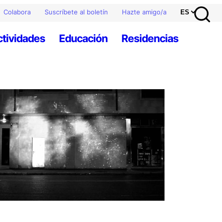
Colabora
Suscríbete al boletín
Hazte amigo/a
ctividades
Educación
Residencias